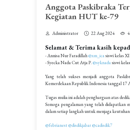
Anggota Paskibraka Ter
Kegiatan HUT ke-79
Administrator
22 Aug 2024
4
Selamat & Terima kasih kepa
- Annisa Nur Faradillah
@xm_ica
siswi kelas X
- Syecka Nada Cut Atja P.
@syknada
siswi kela
Yang telah sukses menjadi anggota Paski
Kemerdekaan Republik Indonesia tanggal 17 
Tugas mulia ini adalah penghargaan atas dedikas
Semoga pengalaman yang telah didapatkan me
dalam setiap langkah untuk menjaga keutuhan 
@febrianest
@disdikjabar
@cadisdik7