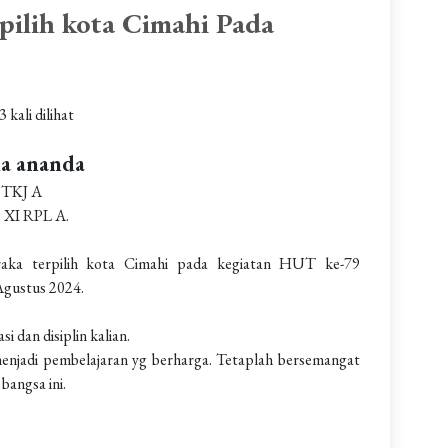
pilih kota Cimahi Pada
3 kali dilihat
da ananda
I TKJ A
s XI RPL A.
braka terpilih kota Cimahi pada kegiatan HUT ke-79
Agustus 2024.
i dan disiplin kalian.
njadi pembelajaran yg berharga. Tetaplah bersemangat
bangsa ini.