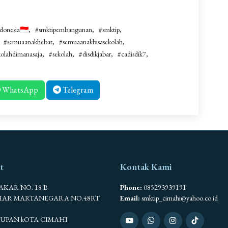
donesia🇮🇩
#smktipembangunan
#smktip
#semuaanakhebat
#semuaanakbisasekolah
kolahdimanasaja
#sekolah
#disdikjabar
#cadisdik7
WhatsApp
Telegram
t
Kontak Kami
BAKAR NO. 18 B
Phone:
085293939191
AHAR MARTANEGARA NO.48RT
Email:
smktip_cimahi@yahoo.co.id
SEUPAN kOTA CIMAHI