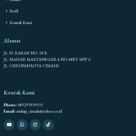
Profil
Kontak Kami
Alamat
JL. H. BAKAR NO. 18 B
JL. MAHAR MARTANEGARA NO.48RT 4RW 6
JL. CISEUPAN kOTA CIMAHI
Kontak Kami
Phone:
085293939191
Email:
smktip_cimahi@yahoo.co.id