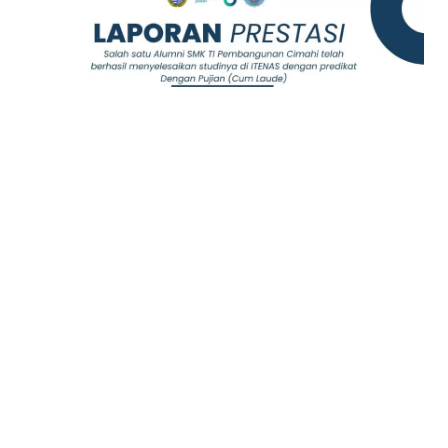
ALUMNI & KARIER
•
OCT 17, 2024
Piagam Penghargaan Dari Institut Teknologi