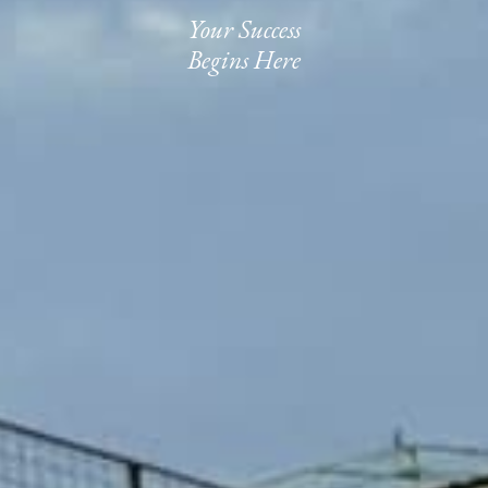
Your Success
Begins Here