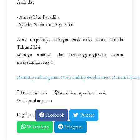
Ananda :
- Annisa Nur Faradilla
- Syecka Nada Cut Atja Putri
Atas terpilihnya sebagai Paskibraka Kota Cimahi
Tahun 2024
Semoga amanah dan bertanggungjawab dalam
menjalankan tugas
@smktipembangunan
@osis.smktip
@febrianest
@anemeliyana
Berita Sekolah
#smkbisa
#pemkotcimahi
#smktipembangunan
Bagikan :
Facebook
Twitter
WhatsApp
Telegram