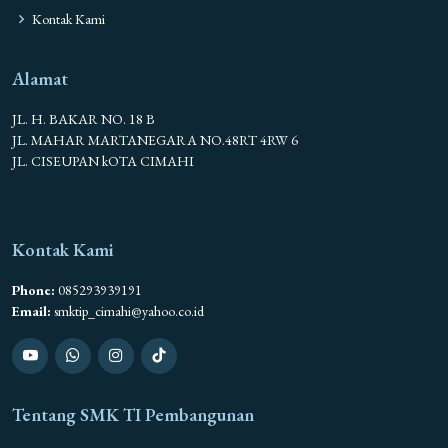
Kontak Kami
Alamat
JL. H. BAKAR NO. 18 B
JL. MAHAR MARTANEGARA NO.48RT 4RW 6
JL. CISEUPAN kOTA CIMAHI
Kontak Kami
Phone:
085293939191
Email:
smktip_cimahi@yahoo.co.id
Tentang SMK TI Pembangunan