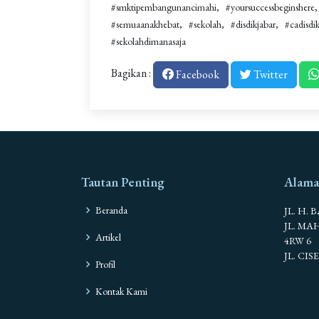
#smktipembangunancimahi
#yoursuccessbeginshere
#semuaanakhebat
#sekolah
#disdikjabar
#cadisdi
#sekolahdimanasaja
Bagikan :
Facebook
Twitter
Tautan Penting
Alama
Beranda
JL. H. 
JL. M
Artikel
4RW 6
JL. CI
Profil
Kontak Kami