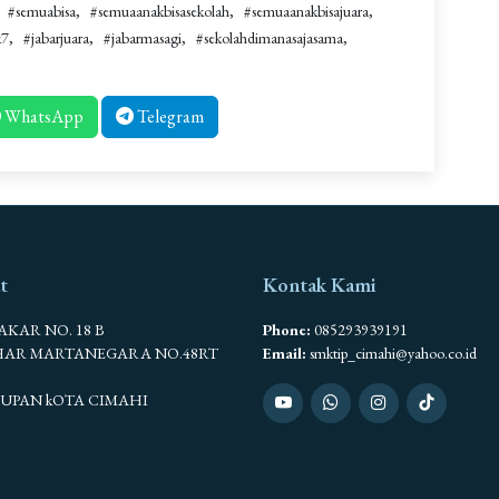
#semuabisa
#semuaanakbisasekolah
#semuaanakbisajuara
k7
#jabarjuara
#jabarmasagi
#sekolahdimanasajasama
WhatsApp
Telegram
t
Kontak Kami
BAKAR NO. 18 B
Phone:
085293939191
AHAR MARTANEGARA NO.48RT
Email:
smktip_cimahi@yahoo.co.id
SEUPAN kOTA CIMAHI