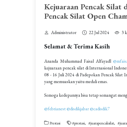
Kejuaraan Pencak Silat d
Pencak Silat Open Cha
Administrator
22 Jul 2024
3 k
Selamat & Terima Kasih
Ananda Muhammad Faisal Alfayadl
@mfaisa
kejuaraan pencak silat di Internasional Indo
08 - 16 Juli 2024 di Padepokan Pencak Silat 
yang memuaskan yaitu medali emas.
Semoga kedepannya bisa tetap semangat mengu
@febrianest
@disdikjabar
@cadisdik7
Prestasi
#prestasi
#juarapencaksilat
#juar