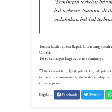
"Pemimpin terhebat belum
hal terbesar. Namun, dia
melakukan hal-hal terbes
Terima kasih kepada Bapak & Ibu yang suda
Cimahi.
Tetap semangat bagi penerus selanjutnya.
Berita Sekolah
#kepalasekolah
#kepalasmk
#smktipembangunancimahi
#sekolah
#disdikjabar
#leadershipseries
Bagikan :
Facebook
Twitter