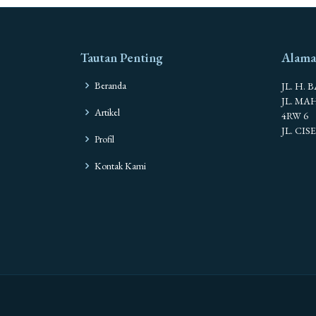
Tautan Penting
Alama
Beranda
JL. H. 
JL. M
Artikel
4RW 6
JL. CI
Profil
Kontak Kami