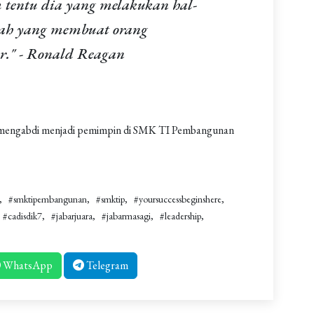
 tentu dia yang melakukan hal-
lah yang membuat orang
ar." - Ronald Reagan
h mengabdi menjadi pemimpin di SMK TI Pembangunan
#smktipembangunan
#smktip
#yoursuccessbeginshere
#cadisdik7
#jabarjuara
#jabarmasagi
#leadership
WhatsApp
Telegram