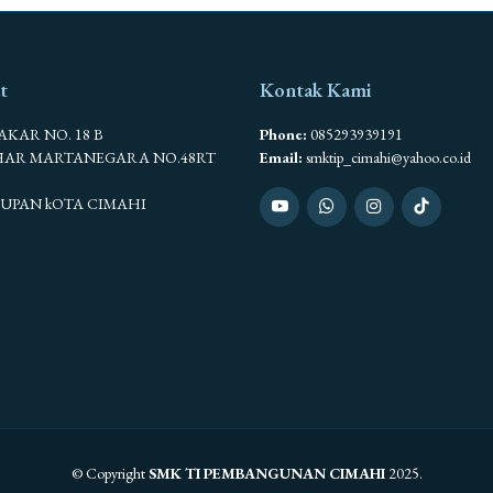
t
Kontak Kami
BAKAR NO. 18 B
Phone:
085293939191
AHAR MARTANEGARA NO.48RT
Email:
smktip_cimahi@yahoo.co.id
SEUPAN kOTA CIMAHI
© Copyright
SMK TI PEMBANGUNAN CIMAHI
2025.