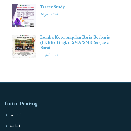
Tracer Study
16 Jul 2024
Lomba Keterampilan Baris Berbaris
(LKBB) Tingkat SMA/SMK Se-Jawa
Barat
22 Jul 2024
Tautan Penting
Beranda
Artikel