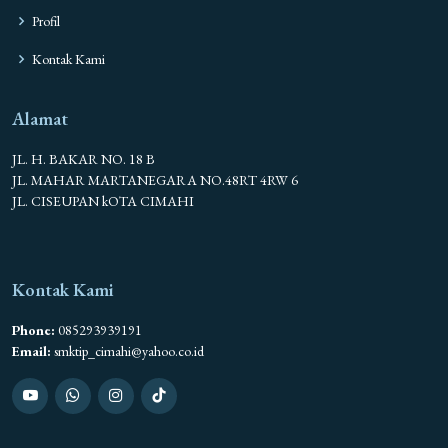
Profil
Kontak Kami
Alamat
JL. H. BAKAR NO. 18 B
JL. MAHAR MARTANEGARA NO.48RT 4RW 6
JL. CISEUPAN kOTA CIMAHI
Kontak Kami
Phone:
085293939191
Email:
smktip_cimahi@yahoo.co.id