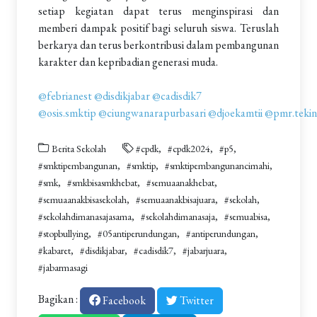
setiap kegiatan dapat terus menginspirasi dan
memberi dampak positif bagi seluruh siswa. Teruslah
berkarya dan terus berkontribusi dalam pembangunan
karakter dan kepribadian generasi muda.
@febrianest
@disdikjabar
@cadisdik7
@osis.smktip
@ciungwanarapurbasari
@djoekamtii
@pmr.tekin
Berita Sekolah
#cpdk
#cpdk2024
#p5
#smktipembangunan
#smktip
#smktipembangunancimahi
#smk
#smkbisasmkhebat
#semuaanakhebat
#semuaanakbisasekolah
#semuaanakbisajuara
#sekolah
#sekolahdimanasajasama
#sekolahdimanasaja
#semuabisa
#stopbullying
#05antiperundungan
#antiperundungan
#kabaret
#disdikjabar
#cadisdik7
#jabarjuara
#jabarmasagi
Bagikan :
Facebook
Twitter